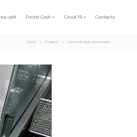
rea café
Friotel Cash
Covid-19
Contacto
Inicio
Projects
Horno Brasas ahumador