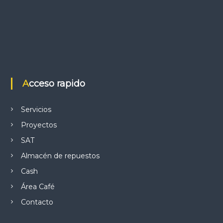
d
e
e
n
Acceso rapido
t
Servicios
r
Proyectos
a
SAT
Almacén de repuestos
d
Cash
a
Área Café
Contacto
s