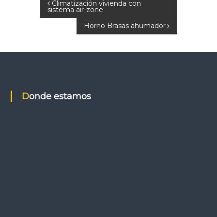
N
Climatización vivienda con
sistema air-zone
a
Horno Brasas ahumador
v
e
g
Donde estamos
a
c
i
ó
n