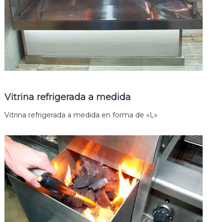
H
o
s
t
e
l
e
r
o
s
Vitrina refrigerada a medida
Vitrina refrigerada a medida en forma de «L»